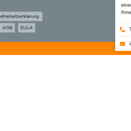
eine
Ihne
refreiheitserklärung
AGB
EULA