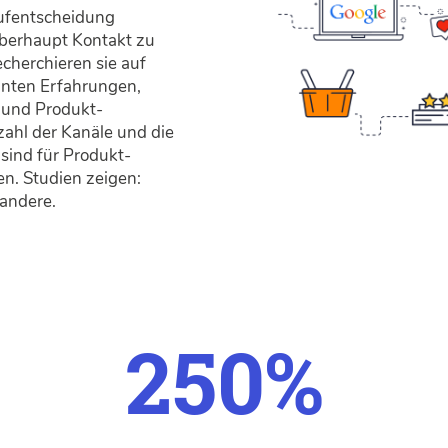
f­ent­scheidung
überhaupt Kontakt zu
cher­chieren sie auf
nten Erfah­rungen,
 und Produkt­
zahl der Kanäle und die
 sind für Produkt­
n. Studien zeigen:
 andere.
250%