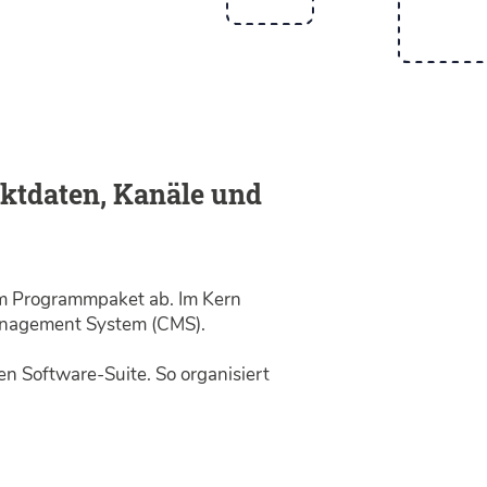
ukt­daten, Kanäle und
m Programm­paket ab. Im Kern
Management System (CMS).
 Soft­ware-Suite. So organisiert