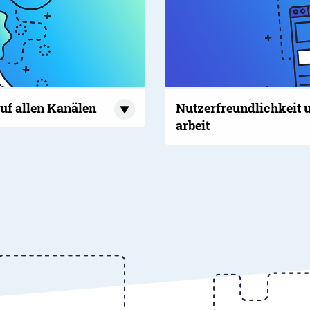
uf allen Kanälen
Nutzer­freund­lich­kei
arbeit