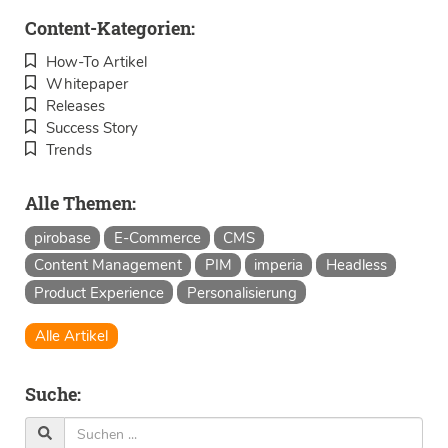
Content-Kategorien:
How-To Artikel
Whitepaper
Releases
Success Story
Trends
Alle Themen:
pirobase
E-Commerce
CMS
Content Management
PIM
imperia
Headless
Product Experience
Personalisierung
Alle Artikel
Suche: