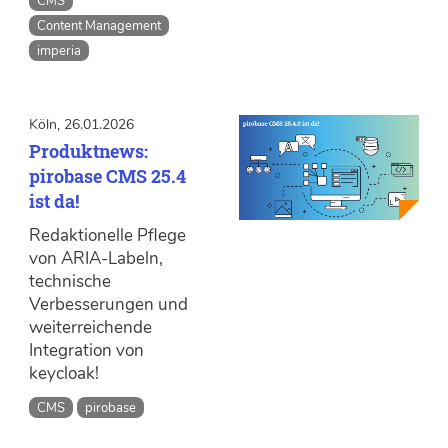
CMS
Content Management
imperia
Köln, 26.01.2026
Produktnews:
pirobase CMS 25.4
ist da!
Redaktionelle Pflege
von ARIA-Labeln,
technische
Verbesserungen und
weiterreichende
Integration von
keycloak!
CMS
pirobase